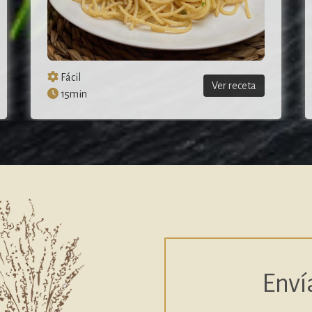
Medio
Ver receta
50min
Enví