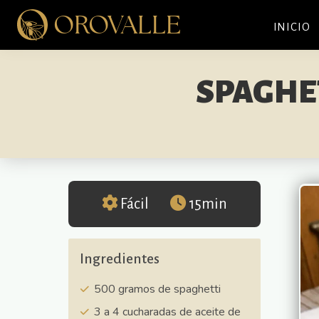
Saltar
Saltar
Saltar
OROVALLE
a
al
a
INICIO
la
contenido
la
navegación
principal
barra
principal
lateral
SPAGHET
principal
Fácil
15min
Ingredientes
500 gramos de spaghetti
3 a 4 cucharadas de aceite de