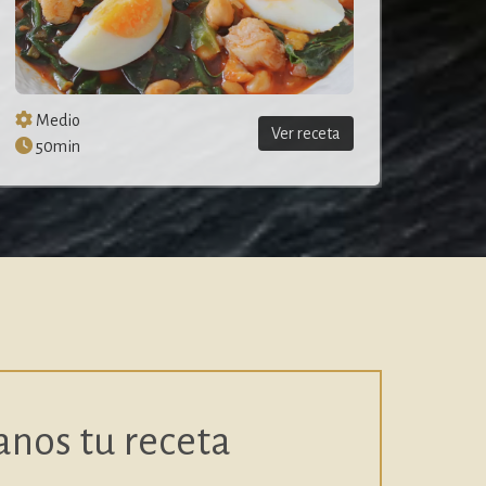
Fácil
Fác
Ver receta
20min
20
anos tu receta