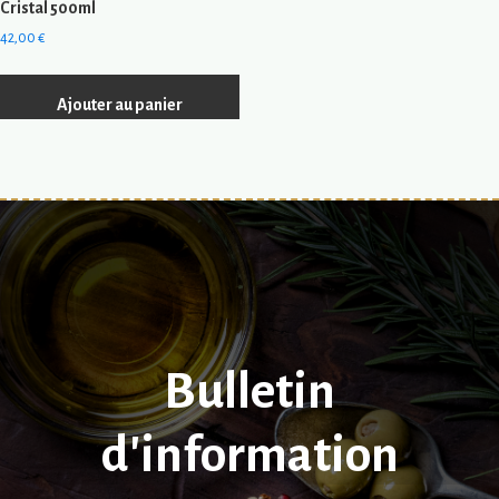
Cristal 500ml
42,00
€
Ajouter au panier
Barre
latérale
principale
Bulletin
d'information